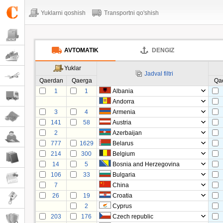
Yuklarni qoshish
Transportni qo'shish
AVTOMATIK
DENGIZ
Yuklar
Jadval filtri
Qaerdan
Qaerga
Qa
1
1
Albania
Andorra
3
4
Armenia
141
58
Austria
2
Azerbaijan
777
1629
Belarus
214
300
Belgium
14
5
Bosnia and Herzegovina
106
33
Bulgaria
7
China
26
19
Croatia
2
Cyprus
203
176
Czech republic