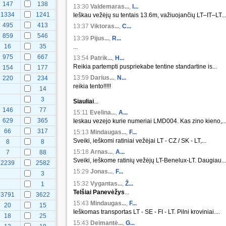
147
138
13:30
Valdemaras...
,
I...
1334
1241
Ieškau vežėjų su tentais 13.6m, važiuojančių LT–IT–LT...
495
413
13:37
Viktoras...
,
C...
859
546
13:39
Pijus...
,
R...
16
35
...
975
667
13:54
Patrik...
,
H...
Reikia partempti puspriekabe tentine standartine is...
154
177
13:59
Darius...
,
N...
220
234
reikia tento!!!!!
14
3
Siauliai
...
146
77
15:11
Evelina...
,
A...
629
365
Ieskau vezejo kurie numeriai LMD004. Kas zino kieno,..
66
317
15:13
Mindaugas...
,
F...
Sveiki, ieškomi ratiniai vežėjai LT - CZ / SK - LT,...
8
8
15:18
Arnas...
,
A...
7
88
Sveiki, ieškome ratinių vežėjų LT-Benelux-LT. Daugiau...
2239
2582
15:29
Jonas...
,
F...
3
15:32
Vygantas...
,
Ž...
1
Telšiai
Panevėžys
...
3791
3622
15:43
Mindaugas...
,
F...
20
15
Ieškomas transportas LT - SE - FI - LT. Pilni kroviniai....
18
25
15:43
Deimantė...
,
G...