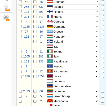
52
86
Denmark
255
637
Estonia
103
391
Finland
394
442
France
4
17
Georgia
1025
1138
Germany
27
36
Greece
152
97
Hungary
1
Iceland
Iraq
2
11
Ireland
1005
281
Italy
152
131
Kazakhstan
1
Kosovo
9
12
Kyrgyzstan
1180
1557
Latvia
Lebanon
Liechtenstein
2533
3063
Lithuania
9
5
Luxembourg
3
2
Macedonia