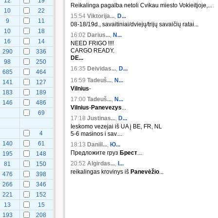
12
19
Reikalinga pagalba netoli Cvikau miesto Vokieitjoje,...
10
22
15:54
Viktorija...
,
D...
9
11
08-18/19d., savaitiniai/dviejų/trijų savaičių ratai...
10
18
16:02
Darius...
,
N...
16
14
NEED FRIGO !!!!
CARGO READY.
290
336
DE...
98
250
16:35
Deividas...
,
D...
685
464
16:59
Tadeuš...
,
N...
141
127
Vilnius
-
183
189
17:00
Tadeuš...
,
N...
146
486
Vilnius
-
Panevezys
...
69
17:18
Justinas...
,
D...
Ieskomo vezejai iš UA į BE, FR, NL
4
5-6 masinos i sav....
140
61
18:13
Daniil...
,
Ю...
Предложите груз
Брест
...
195
148
20:52
Algirdas...
,
I...
81
150
reikalingas krovinys iš
Panevėžio
...
476
398
266
346
221
152
13
15
193
208