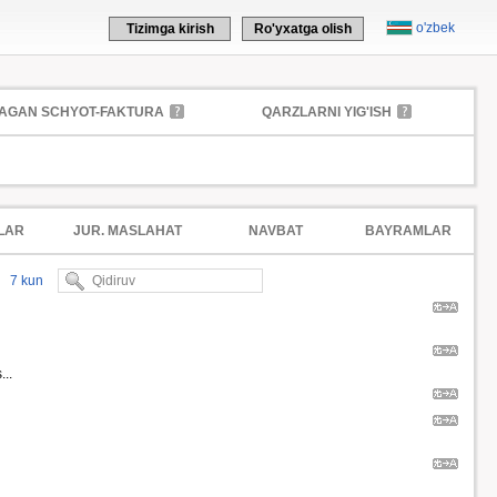
o'zbek
Tizimga kirish
Ro'yxatga olish
AGAN SCHYOT-FAKTURA
QARZLARNI YIG'ISH
LAR
JUR. MASLAHAT
NAVBAT
BAYRAMLAR
7 kun
..