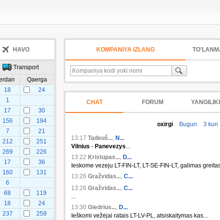
HAVO
KOMPANIYA IZLANG
TO'LANM
Transport
erdan
Qaerga
18
24
1
CHAT
FORUM
YANGILIK
17
30
156
194
oxirgi
Bugun
3 kun
7
21
13:17
Tadeuš...
,
N...
212
251
Vilnius
-
Panevezys
...
269
226
13:22
Kristupas...
,
D...
17
36
Ieskome vezeju LT-FIN-LT, LT-SE-FIN-LT, galimas greitas.
160
131
13:26
Gražvidas...
,
C...
6
13:26
Gražvidas...
,
C...
68
119
...
18
24
13:30
Giedrius...
,
D...
237
259
Ieškomi vežėjai ratais LT-LV-PL, atsiskaitymas kas...