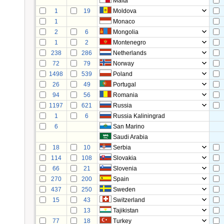
Malta
1
19
Moldova
1
Monaco
2
6
Mongolia
1
2
Montenegro
238
286
Netherlands
72
79
Norway
1498
539
Poland
26
49
Portugal
94
56
Romania
1197
621
Russia
1
6
Russia Kaliningrad
6
San Marino
Saudi Arabia
18
10
Serbia
114
108
Slovakia
66
21
Slovenia
270
200
Spain
437
250
Sweden
15
43
Switzerland
13
Tajikistan
77
18
Turkey