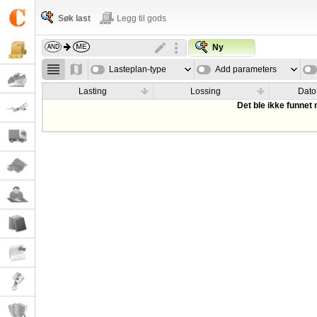
Søk last
Legg til gods
Ny
Lasteplan-type
Add parameters
Lasting
Lossing
Dato
Det ble ikke funnet 