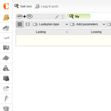
Søk last
Legg til gods
Ny
Lasteplan-type
Add parameters
Lasting
Lossing