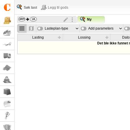
Søk last
Legg til gods
Ny
Lasteplan-type
Add parameters
Lasting
Lossing
Dato
Det ble ikke funnet 