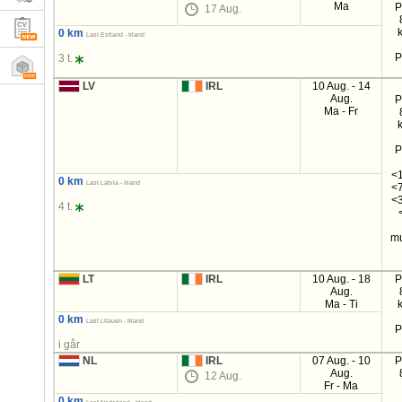
Ma
P
17 Aug.
0 km
Last Estland - Irland
P
3 t.
LV
IRL
10 Aug. - 14
Aug.
P
Ma - Fr
P
<1
0 km
Last Latvia - Irland
<7
<3
4 t.
mu
LT
IRL
10 Aug. - 18
P
Aug.
Ma - Ti
0 km
Last Litauen - Irland
P
i går
NL
IRL
07 Aug. - 10
P
Aug.
12 Aug.
Fr - Ma
0 km