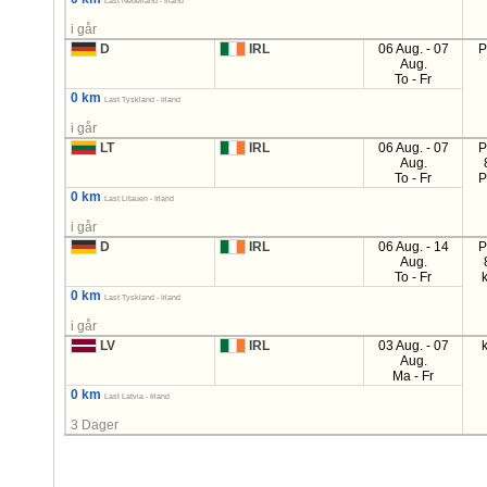
Last Nederland - Irland
i går
D
IRL
06 Aug. - 07
P
Aug.
To - Fr
0 km
Last Tyskland - Irland
i går
LT
IRL
06 Aug. - 07
P
Aug.
To - Fr
P
0 km
Last Litauen - Irland
i går
D
IRL
06 Aug. - 14
P
Aug.
To - Fr
0 km
Last Tyskland - Irland
i går
LV
IRL
03 Aug. - 07
Aug.
Ma - Fr
0 km
Last Latvia - Irland
3 Dager