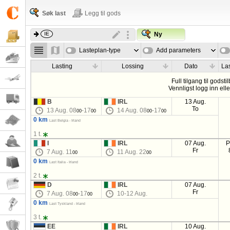
Søk last
Legg til gods
Ny
Lasteplan-type
Add parameters
Lasting
Lossing
Dato
La
Full tilgang til godsti
Vennligst logg inn ell
B
IRL
13 Aug.
To
13 Aug. 08
-17
14 Aug. 08
-17
00
00
00
00
0 km
Last Belgia - Irland
1 t.
I
IRL
07 Aug.
P
Fr
7 Aug. 11
11 Aug. 22
00
00
0 km
Last Italia - Irland
2 t.
D
IRL
07 Aug.
Fr
7 Aug. 08
-17
10-12 Aug.
00
00
0 km
Last Tyskland - Irland
3 t.
EE
IRL
10 Aug.