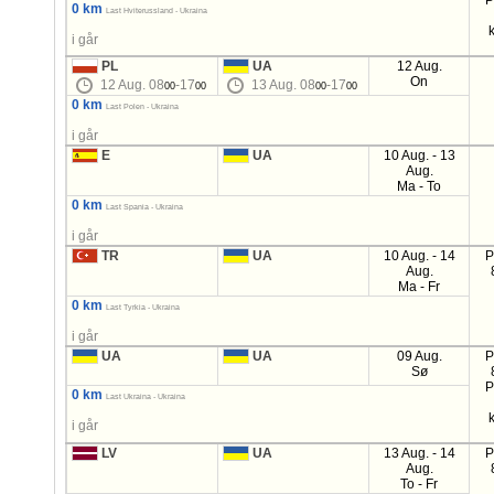
P
0 km
Last Hviterussland - Ukraina
i går
PL
UA
12 Aug.
On
12 Aug. 08
-17
13 Aug. 08
-17
00
00
00
00
0 km
Last Polen - Ukraina
i går
E
UA
10 Aug. - 13
Aug.
Ma - To
0 km
Last Spania - Ukraina
i går
TR
UA
10 Aug. - 14
P
Aug.
Ma - Fr
0 km
Last Tyrkia - Ukraina
i går
UA
UA
09 Aug.
P
Sø
P
0 km
Last Ukraina - Ukraina
i går
LV
UA
13 Aug. - 14
P
Aug.
To - Fr