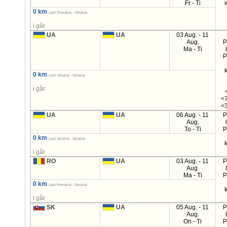
Fr - Ti
0 km
Last Slovakia - Ukraina
i går
UA
UA
03 Aug. - 11
Aug.
P
Ma - Ti
P
0 km
Last Ukraina - Ukraina
i går
<7
<3
UA
UA
06 Aug. - 11
P
Aug.
To - Ti
P
0 km
Last Ukraina - Ukraina
i går
RO
UA
03 Aug. - 11
P
Aug.
Ma - Ti
P
0 km
Last Romania - Ukraina
i går
SK
UA
05 Aug. - 11
P
Aug.
On - Ti
P