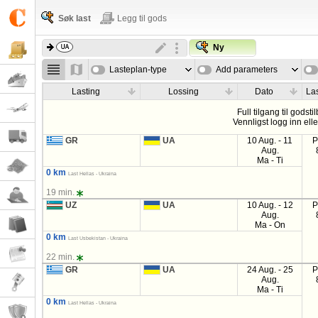
Søk last
Legg til gods
Ny
Lasteplan-type
Add parameters
Lasting
Lossing
Dato
La
Full tilgang til godsti
Vennligst logg inn ell
GR
UA
10 Aug. - 11
P
Aug.
Ma - Ti
0 km
Last Hellas - Ukraina
19 min.
UZ
UA
10 Aug. - 12
P
Aug.
Ma - On
0 km
Last Usbekistan - Ukraina
22 min.
GR
UA
24 Aug. - 25
P
Aug.
Ma - Ti
0 km
Last Hellas - Ukraina