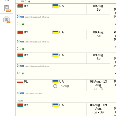
33 min.
BY
UA
09 Aug.
Sø
P
0 km
P
Last Hviterussland - Ukraina
2 t.
BY
UA
09 Aug.
P
Sø
P
0 km
Last Hviterussland - Ukraina
2 t.
BY
UA
09 Aug.
Sø
P
0 km
P
Last Hviterussland - Ukraina
4 t.
PL
UA
08 Aug. - 13
P
Aug.
15 Aug.
Lø - To
0 km
Last Polen - Ukraina
i går
BY
UA
08 Aug. - 09
Aug.
P
Lø - Sø