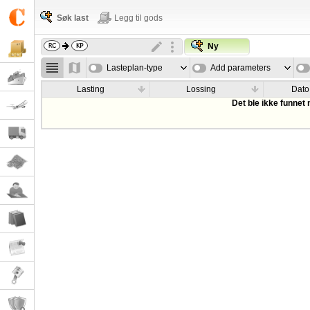
Søk last
Legg til gods
Ny
Lasteplan-type
Add parameters
Lasting
Lossing
Dato
Det ble ikke funnet 