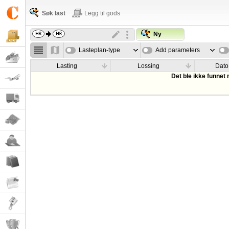
Søk last
Legg til gods
Ny
Lasteplan-type
Add parameters
Lasting
Lossing
Dato
Det ble ikke funnet 