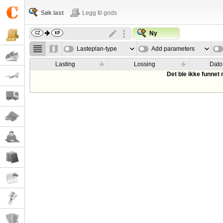
Søk last
Legg til gods
Ny
Lasteplan-type
Add parameters
Lasting
Lossing
Dato
Det ble ikke funnet 