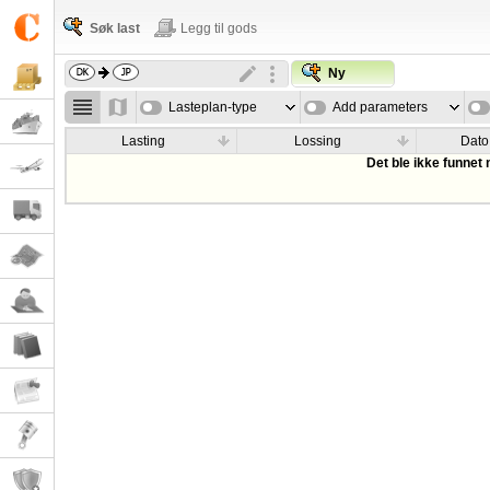
Søk last
Legg til gods
Ny
Lasteplan-type
Add parameters
Lasting
Lossing
Dato
Det ble ikke funnet 