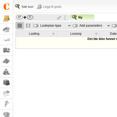
Søk last
Legg til gods
Ny
Lasteplan-type
Add parameters
Lasting
Lossing
Dato
Det ble ikke funnet 