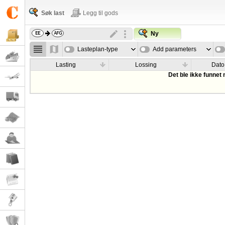
Søk last
Legg til gods
Ny
Lasteplan-type
Add parameters
Lasting
Lossing
Dato
Det ble ikke funnet 