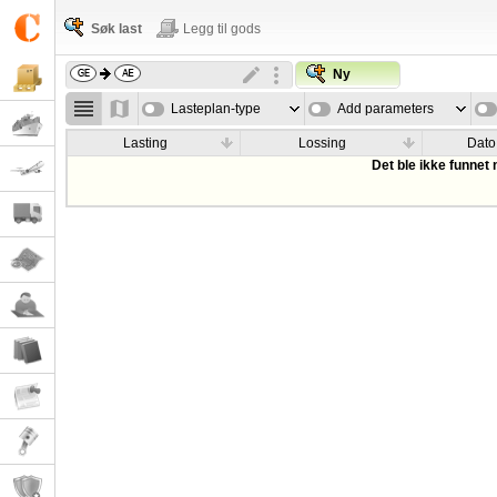
Søk last
Legg til gods
Ny
Lasteplan-type
Add parameters
Lasting
Lossing
Dato
Det ble ikke funnet 