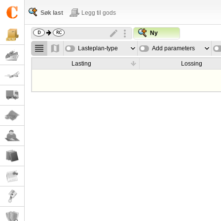
Søk last
Legg til gods
Ny
Lasteplan-type
Add parameters
Lasting
Lossing