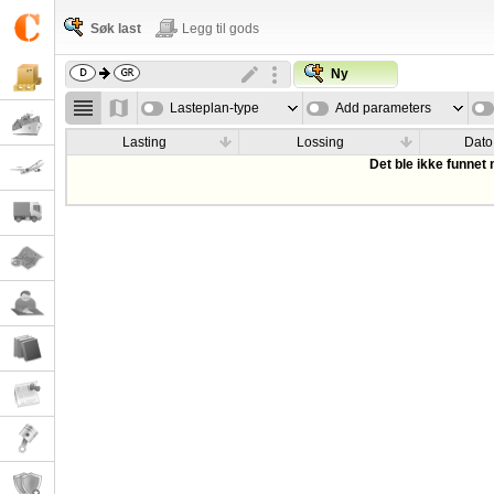
Søk last
Legg til gods
Ny
Lasteplan-type
Add parameters
Lasting
Lossing
Dato
Det ble ikke funnet 