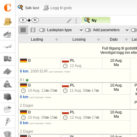
Søk last
Legg til gods
Ny
Lasteplan-type
Add parameters
Lasting
Lossing
Dato
La
Full tilgang til godsti
Vennligst logg inn ell
D
PL
10 Aug.
Ma
12 Aug.
0 km
, 1000 EUR
Last Tyskland - Polen
8 t.
D
PL
10 Aug.
P
Ma
10 Aug. 12
-20
11 Aug. 08
-17
00
00
00
00
0 km
Last Tyskland - Polen
P
2 Dager
D
PL
10 Aug.
Ma
10 Aug. 08
-15
12 Aug. 08
-17
00
00
00
00
0 km
Last Tyskland - Polen
2 Dager