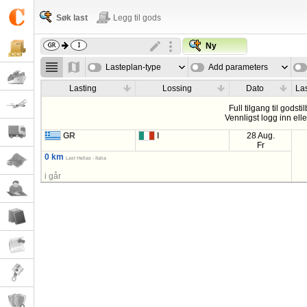
Søk last
Legg til gods
Ny
Lasteplan-type
Add parameters
Lasting
Lossing
Dato
La
Full tilgang til godsti
Vennligst logg inn ell
GR
I
28 Aug.
Fr
0 km
Last Hellas - Italia
i går