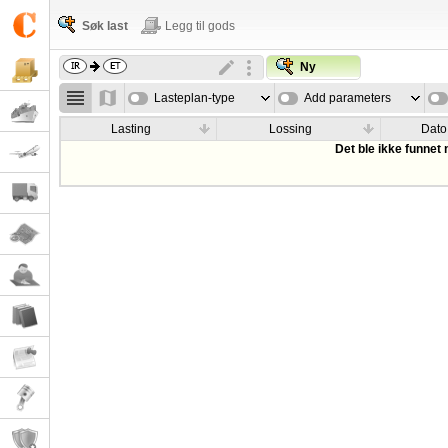
Søk last
Legg til gods
Ny
Lasteplan-type
Add parameters
Lasting
Lossing
Dato
Det ble ikke funnet 