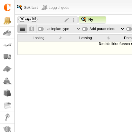
Søk last
Legg til gods
Ny
Lasteplan-type
Add parameters
Lasting
Lossing
Dato
Det ble ikke funnet 