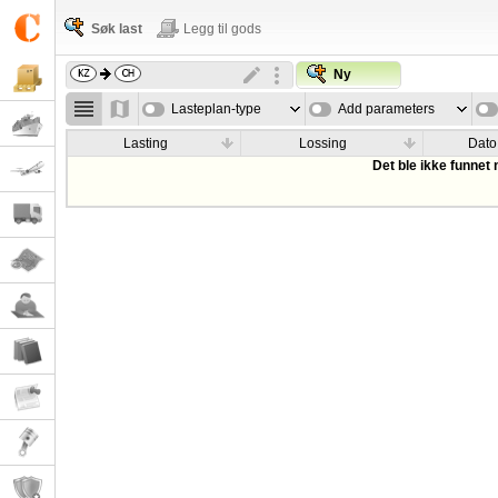
Søk last
Legg til gods
Ny
Lasteplan-type
Add parameters
Lasting
Lossing
Dato
Det ble ikke funnet 