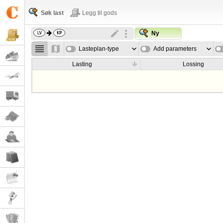
Søk last
Legg til gods
Ny
Lasteplan-type
Add parameters
Lasting
Lossing