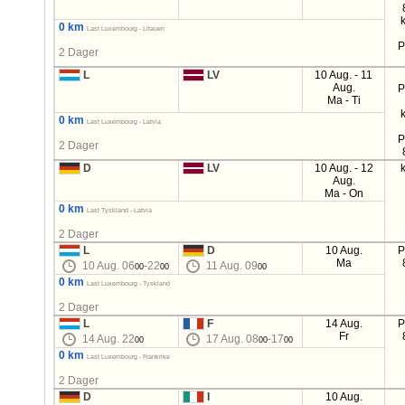
0 km
Last Luxembourg - Litauen
P
2 Dager
L
LV
10 Aug. - 11
Aug.
P
Ma - Ti
0 km
Last Luxembourg - Latvia
P
2 Dager
D
LV
10 Aug. - 12
Aug.
Ma - On
0 km
Last Tyskland - Latvia
2 Dager
L
D
10 Aug.
P
Ma
10 Aug. 06
-22
11 Aug. 09
00
00
00
0 km
Last Luxembourg - Tyskland
2 Dager
L
F
14 Aug.
P
Fr
14 Aug. 22
17 Aug. 08
-17
00
00
00
0 km
Last Luxembourg - Frankrike
2 Dager
D
I
10 Aug.