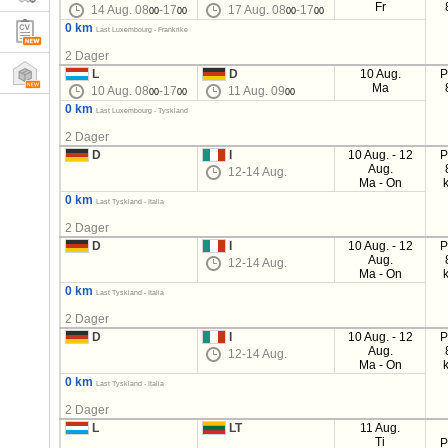
Fr
14 Aug. 08
-17
17 Aug. 08
-17
00
00
00
00
0 km
Last Luxembourg - Frankrike
2 Dager
L
D
10 Aug.
P
Ma
10 Aug. 08
-17
11 Aug. 09
00
00
00
0 km
Last Luxembourg - Tyskland
2 Dager
D
I
10 Aug. - 12
P
Aug.
12-14 Aug.
Ma - On
0 km
Last Tyskland - Italia
2 Dager
D
I
10 Aug. - 12
P
Aug.
12-14 Aug.
Ma - On
0 km
Last Tyskland - Italia
2 Dager
D
I
10 Aug. - 12
P
Aug.
12-14 Aug.
Ma - On
0 km
Last Tyskland - Italia
2 Dager
L
LT
11 Aug.
Ti
P