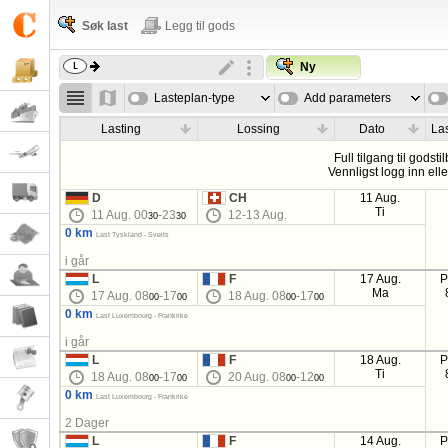
Søk last
Legg til gods
Ny
Lasteplan-type
Add parameters
Lasting
Lossing
Dato
La
Full tilgang til godsti
Vennligst logg inn ell
D
CH
11 Aug.
Ti
11 Aug. 00
-23
12-13 Aug.
30
30
0 km
Last Tyskland - Sveits
i går
L
F
17 Aug.
P
Ma
17 Aug. 08
-17
18 Aug. 08
-17
00
00
00
00
0 km
Last Luxembourg - Frankrike
i går
L
F
18 Aug.
P
Ti
18 Aug. 08
-17
20 Aug. 08
-12
00
00
00
00
0 km
Last Luxembourg - Frankrike
2 Dager
L
F
14 Aug.
P