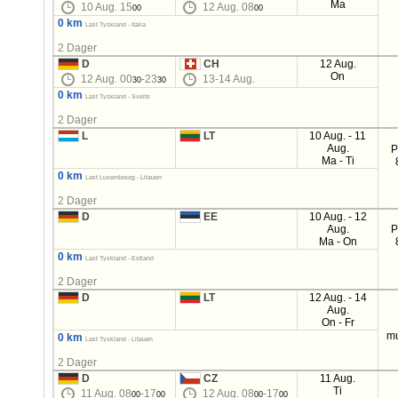
Ma
10 Aug. 15
12 Aug. 08
00
00
0 km
Last Tyskland - Italia
2 Dager
D
CH
12 Aug.
On
12 Aug. 00
-23
13-14 Aug.
30
30
0 km
Last Tyskland - Sveits
2 Dager
L
LT
10 Aug. - 11
Aug.
P
Ma - Ti
0 km
Last Luxembourg - Litauen
2 Dager
D
EE
10 Aug. - 12
Aug.
P
Ma - On
0 km
Last Tyskland - Estland
2 Dager
D
LT
12 Aug. - 14
Aug.
On - Fr
mu
0 km
Last Tyskland - Litauen
2 Dager
D
CZ
11 Aug.
Ti
11 Aug. 08
-17
12 Aug. 08
-17
00
00
00
00