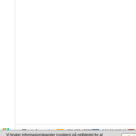
info@cargo.lt
+370 655 17777
+380 50 337-20-47
Vi bruker informasjonskapsler (cookies) på nettstedet for at