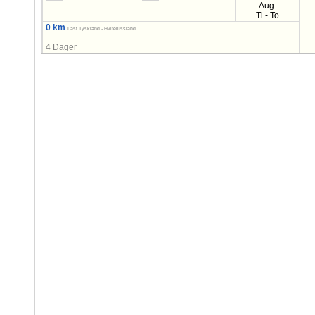
Aug.
Ti - To
0 km
Last Tyskland - Hviterussland
4 Dager