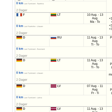
0 km
Last Tyskland - Tsjekkia
2 Dager
F
LT
10 Aug. - 13
Aug.
<1
Ma - To
<3
0 km
Last Frankrike - Litauen
<7
2 Dager
D
RU
11 Aug. - 13
P
Aug.
Ti - To
0 km
Last Tyskland - Russland
2 Dager
D
LT
11 Aug. - 13
Aug.
P
Ti - To
0 km
Last Tyskland - Litauen
mu
2 Dager
D
LV
07 Aug. - 11
Aug.
P
Fr - Ti
0 km
Last Tyskland - Latvia
2 Dager
D
LV
11 Aug. - 13