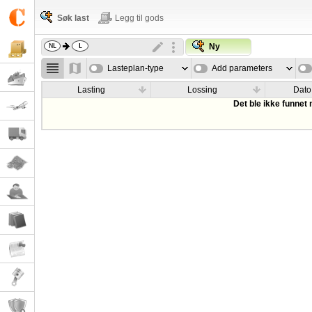
Søk last
Legg til gods
Ny
Lasteplan-type
Add parameters
Lasting
Lossing
Dato
Det ble ikke funnet 