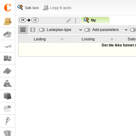
Søk last
Legg til gods
Ny
Lasteplan-type
Add parameters
Lasting
Lossing
Dato
Det ble ikke funnet 