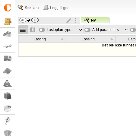
Søk last
Legg til gods
Ny
Lasteplan-type
Add parameters
Lasting
Lossing
Dato
Det ble ikke funnet 