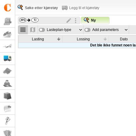
Søke etter kjøretøy
Legg til et kjøretøy
Ny
Lasteplan-type
Add parameters
Lasting
Lossing
Dato
Det ble ikke funnet noen l