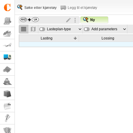
Søke etter kjøretøy
Legg til et kjøretøy
Ny
Lasteplan-type
Add parameters
Lasting
Lossing