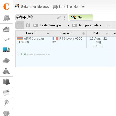
Søke etter kjøretøy
Legg til et kjøretøy
Ny
Lasteplan-type
Add parameters
Lasting
Lossing
Dato
La
ARM Jerevan
F 69 Lyon,
+900
15 Aug. - 22
+120 km
km
Aug.
Lø - Lø
10 t.
kjølebil Armenia - Frankrike