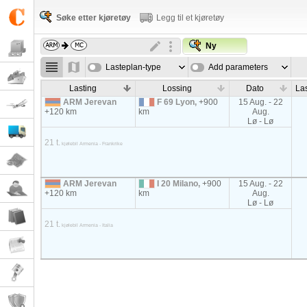
Søke etter kjøretøy
Legg til et kjøretøy
Ny
Lasteplan-type
Add parameters
Lasting
Lossing
Dato
La
ARM Jerevan
F 69 Lyon,
+900
15 Aug. - 22
+120 km
km
Aug.
Lø - Lø
21 t.
kjølebil Armenia - Frankrike
ARM Jerevan
I 20 Milano,
+900
15 Aug. - 22
+120 km
km
Aug.
Lø - Lø
21 t.
kjølebil Armenia - Italia