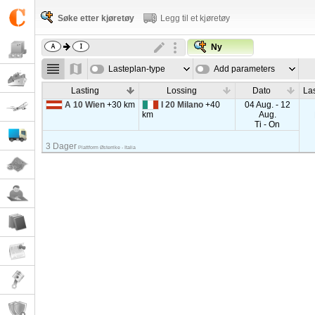
Søke etter kjøretøy
Legg til et kjøretøy
Ny
Lasteplan-type
Add parameters
Lasting
Lossing
Dato
La
A 10 Wien
+30 km
I 20 Milano
+40
04 Aug. - 12
km
Aug.
Ti - On
3 Dager
Plattform Østerrike - Italia