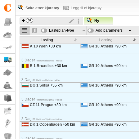
Søke etter kjøretøy
Legg til et kjøretøy
Ny
Lasteplan-type
Add parameters
Lasting
Lossing
A 10 Wien
+30 km
GR 10 Athens
+90 km
3 Dager
Plattform Østerrike - Hellas
B 1 Bruxelles
+30 km
GR 10 Athens
+90 km
3 Dager
Plattform Belgia - Hellas
BG 1 Sofija
+55 km
GR 10 Athens
+90 km
3 Dager
Plattform Bulgaria - Hellas
CZ 11 Prague
+30 km
GR 10 Athens
+90 km
3 Dager
Plattform Tsjekkia - Hellas
DK 1 Copenhagen
+50 km
GR 10 Athens
+90 km
3 Dager
Plattform Danmark - Hellas