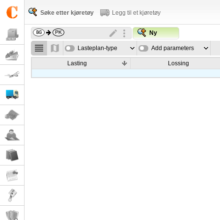
Søke etter kjøretøy
Legg til et kjøretøy
Ny
Lasteplan-type
Add parameters
Lasting
Lossing