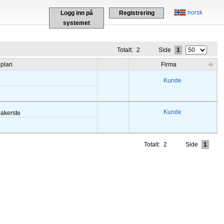
norsk
Logg inn på
Registrering
systemet
Totalt:
2
Side
1
eplan
Firma
Kunde
Kunde
bakerste
Totalt:
2
Side
1