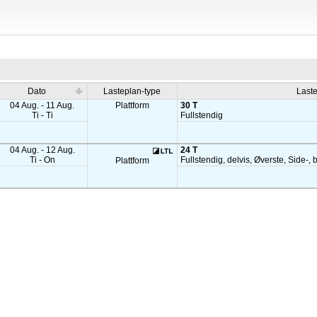
Dato
Lasteplan-type
Last
04 Aug. - 11 Aug.
Plattform
30 T
Ti - Ti
Fullstendig
04 Aug. - 12 Aug.
24 T
Ti - On
Fullstendig, delvis, Øverste, Side-, 
Plattform