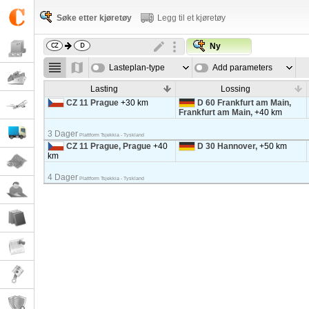
Søke etter kjøretøy
Legg til et kjøretøy
Ny
Lasteplan-type
Add parameters
Lasting
Lossing
CZ 11 Prague
+30 km
D 60 Frankfurt am Main,
Frankfurt am Main,
+40 km
3 Dager
Plattform Tsjekkia - Tyskland
CZ 11 Prague, Prague
+40
D 30 Hannover,
+50 km
km
4 Dager
Plattform Tsjekkia - Tyskland