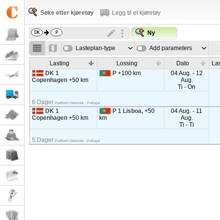
Søke etter kjøretøy
Legg til et kjøretøy
Ny
Lasteplan-type
Add parameters
Lasting
Lossing
Dato
La
DK 1
P
+100 km
04 Aug. - 12
Copenhagen
+50 km
Aug.
Ti - On
6 Dager
Plattform Danmark - Portugal
DK 1
P 1 Lisboa,
+50
04 Aug. - 11
Copenhagen
+50 km
km
Aug.
Ti - Ti
5 Dager
Plattform Danmark - Portugal