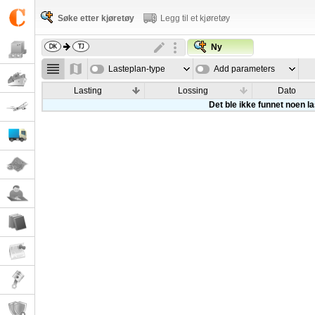
Søke etter kjøretøy
Legg til et kjøretøy
Ny
Lasteplan-type
Add parameters
Lasting
Lossing
Dato
Det ble ikke funnet noen l