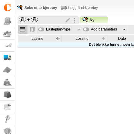
Søke etter kjøretøy
Legg til et kjøretøy
Ny
Lasteplan-type
Add parameters
Lasting
Lossing
Dato
Det ble ikke funnet noen l