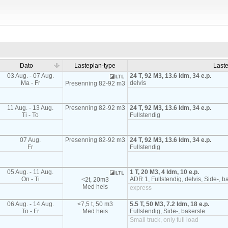
Dato
Lasteplan-type
Last
03 Aug. - 07 Aug.
24 T, 92 M3, 13.6 ldm, 34 e.p.
Ma - Fr
delvis
Presenning 82-92 m3
11 Aug. - 13 Aug.
Presenning 82-92 m3
24 T, 92 M3, 13.6 ldm, 34 e.p.
Ti - To
Fullstendig
07 Aug.
Presenning 82-92 m3
24 T, 92 M3, 13.6 ldm, 34 e.p.
Fr
Fullstendig
05 Aug. - 11 Aug.
1 T, 20 M3, 4 ldm, 10 e.p.
On - Ti
ADR 1, Fullstendig, delvis, Side-, ba
<2t, 20m3
Med heis
express
06 Aug. - 14 Aug.
<7,5 t, 50 m3
5.5 T, 50 M3, 7.2 ldm, 18 e.p.
To - Fr
Med heis
Fullstendig, Side-, bakerste
Small truck, only full load