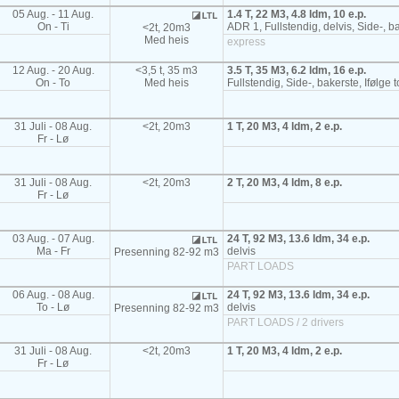
05 Aug. - 11 Aug.
1.4 T, 22 M3, 4.8 ldm, 10 e.p.
On - Ti
ADR 1, Fullstendig, delvis, Side-, ba
<2t, 20m3
Med heis
express
12 Aug. - 20 Aug.
<3,5 t, 35 m3
3.5 T, 35 M3, 6.2 ldm, 16 e.p.
On - To
Med heis
Fullstendig, Side-, bakerste, Ifølge 
31 Juli - 08 Aug.
<2t, 20m3
1 T, 20 M3, 4 ldm, 2 e.p.
Fr - Lø
31 Juli - 08 Aug.
<2t, 20m3
2 T, 20 M3, 4 ldm, 8 e.p.
Fr - Lø
03 Aug. - 07 Aug.
24 T, 92 M3, 13.6 ldm, 34 e.p.
Ma - Fr
delvis
Presenning 82-92 m3
PART LOADS
06 Aug. - 08 Aug.
24 T, 92 M3, 13.6 ldm, 34 e.p.
To - Lø
delvis
Presenning 82-92 m3
PART LOADS / 2 drivers
31 Juli - 08 Aug.
<2t, 20m3
1 T, 20 M3, 4 ldm, 2 e.p.
Fr - Lø