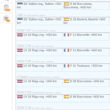
EE Tallinn reg., Tallinn
+350
E 08 Barcelona,
km
Barcelona,
+600 km
i går
<2t, 20m3 Estland - Spania
EE Tallinn reg., Tallinn
+350
E 28 Madrid, Madrid
+900
km
km
2026-7-27
<3,5 t, 35 m3 Estland - Spania
LV 10 Riga reg.
+400 km
F 13 Marseille
+800 km
2026-7-29
<2t, 20m3 Latvia - Frankrike
LV 10 Riga reg.
+400 km
F 13 Marseille
+800 km
2026-7-29
<2t, 20m3 Latvia - Frankrike
LV 10 Riga reg.
+300 km
F 31 Toulouse,
+300 km
3 Dager
Presenning 82-92 m3 Latvia - Frankrike
LV 10 Riga reg.
+300 km
E 08 Barcelona
+300 km
2026-7-20
Presenning 82-92 m3 Latvia - Spania
LV 10 Riga reg.
+400 km
E 08 Barcelona
+800 km
2026-7-29
<2t, 20m3 Latvia - Spania