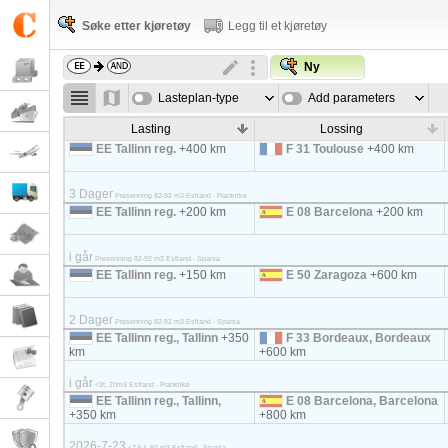
Søke etter kjøretøy
Legg til et kjøretøy
Ny
Lasteplan-type
Add parameters
Lasting
Lossing
EE Tallinn reg.
+400 km
F 31 Toulouse
+400 km
3 Dager
Presenning 82-92 m3 Estland - Frankrike
EE Tallinn reg.
+200 km
E 08 Barcelona
+200 km
i går
Presenning 82-92 m3 Estland - Spania
EE Tallinn reg.
+150 km
E 50 Zaragoza
+600 km
2 Dager
Presenning 82-92 m3 Estland - Spania
EE Tallinn reg., Tallinn
+350
F 33 Bordeaux, Bordeaux
km
+600 km
i går
<2t, 20m3 Estland - Frankrike
EE Tallinn reg., Tallinn,
E 08 Barcelona, Barcelona
+350 km
+800 km
2026-7-23
<7,5 t, 50 m3 Estland - Spania