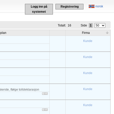
norsk
Logg inn på
Registrering
systemet
Totalt:
16
Side
1
eplan
Firma
Kunde
Kunde
Kunde
Kunde
kerste, Ifølge tolldeklarasjon
Kunde