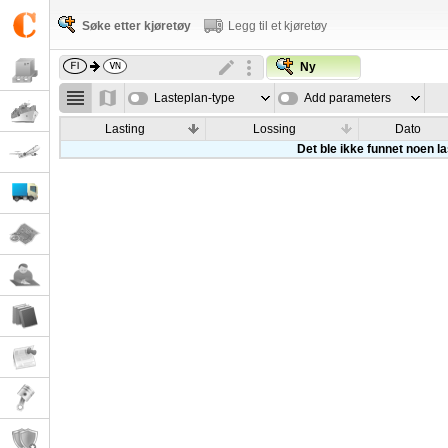
Søke etter kjøretøy
Legg til et kjøretøy
Ny
Lasteplan-type
Add parameters
Lasting
Lossing
Dato
Det ble ikke funnet noen l