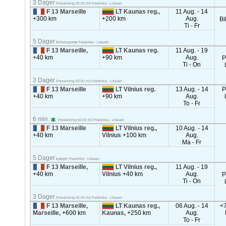
3 Dager
Presenning 82-92 m3 Frankrike - Litauen
F 13 Marseille
LT Kaunas reg.,
11 Aug. - 14
+300 km
+200 km
Aug.
Bi
Ti - Fr
5 Dager
Biltransportør Frankrike - Litauen
F 13 Marseille,
LT Kaunas reg.
11 Aug. - 19
+40 km
+90 km
Aug.
P
Ti - On
3 Dager
Presenning 82-92 m3 Frankrike - Litauen
F 13 Marseille
LT Vilnius reg.
13 Aug. - 14
P
+40 km
+90 km
Aug.
To - Fr
6 min.
Presenning 82-92 m3 Frankrike - Litauen
F 13 Marseille
LT Vilnius reg.,
10 Aug. - 14
+40 km
Vilnius
+100 km
Aug.
Ma - Fr
5 Dager
kjølebil Frankrike - Litauen
F 13 Marseille,
LT Vilnius reg.,
11 Aug. - 19
+40 km
Vilnius
+40 km
Aug.
P
Ti - On
3 Dager
Presenning 82-92 m3 Frankrike - Litauen
F 13 Marseille,
LT Kaunas reg.,
06 Aug. - 14
<7
Marseille,
+600 km
Kaunas,
+250 km
Aug.
To - Fr