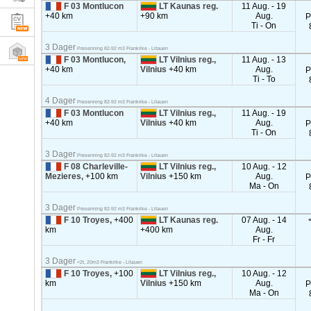
F 03 Montlucon
LT Kaunas reg.
11 Aug. - 19
+40 km
+90 km
Aug.
P
Ti - On
3 Dager
Presenning 82-92 m3 Frankrike - Litauen
F 03 Montlucon,
LT Vilnius reg.,
11 Aug. - 13
+40 km
Vilnius
+40 km
Aug.
P
Ti - To
4 Dager
Presenning 82-92 m3 Frankrike - Litauen
F 03 Montlucon
LT Vilnius reg.,
11 Aug. - 19
+40 km
Vilnius
+40 km
Aug.
P
Ti - On
3 Dager
Presenning 82-92 m3 Frankrike - Litauen
F 08 Charleville-
LT Vilnius reg.,
10 Aug. - 12
Mezieres,
+100 km
Vilnius
+150 km
Aug.
P
Ma - On
3 Dager
Presenning 82-92 m3 Frankrike - Litauen
F 10 Troyes,
+400
LT Kaunas reg.
07 Aug. - 14
km
+400 km
Aug.
Fr - Fr
3 Dager
<2t, 20m3 Frankrike - Litauen
F 10 Troyes,
+100
LT Vilnius reg.,
10 Aug. - 12
km
Vilnius
+150 km
Aug.
P
Ma - On