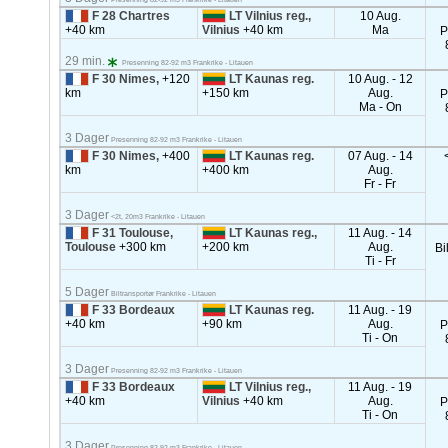
F 28 Chartres
LT Vilnius reg.,
10 Aug.
+40 km
Vilnius
+40 km
Ma
P
29 min.
Presenning 82-92 m3 Frankrike - Litauen
F 30 Nimes,
+120
LT Kaunas reg.
10 Aug. - 12
km
+150 km
Aug.
P
Ma - On
3 Dager
Presenning 82-92 m3 Frankrike - Litauen
F 30 Nimes,
+400
LT Kaunas reg.
07 Aug. - 14
km
+400 km
Aug.
Fr - Fr
3 Dager
<2t, 20m3 Frankrike - Litauen
F 31 Toulouse,
LT Kaunas reg.,
11 Aug. - 14
Toulouse
+300 km
+200 km
Aug.
Bi
Ti - Fr
5 Dager
Biltransportør Frankrike - Litauen
F 33 Bordeaux
LT Kaunas reg.
11 Aug. - 19
+40 km
+90 km
Aug.
P
Ti - On
3 Dager
Presenning 82-92 m3 Frankrike - Litauen
F 33 Bordeaux
LT Vilnius reg.,
11 Aug. - 19
+40 km
Vilnius
+40 km
Aug.
P
Ti - On
3 Dager
Presenning 82-92 m3 Frankrike - Litauen