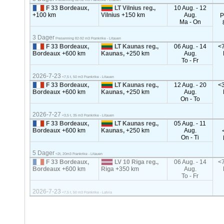
F 33 Bordeaux,
LT Vilnius reg.,
10 Aug. - 12
+100 km
Vilnius
+150 km
Aug.
P
Ma - On
3 Dager
Presenning 82-92 m3 Frankrike - Litauen
F 33 Bordeaux,
LT Kaunas reg.,
06 Aug. - 14
<7
Bordeaux
+600 km
Kaunas,
+250 km
Aug.
To - Fr
2026-7-23
<7,5 t, 50 m3 Frankrike - Litauen
F 33 Bordeaux,
LT Kaunas reg.,
12 Aug. - 20
<3
Bordeaux
+600 km
Kaunas,
+250 km
Aug.
On - To
2026-7-27
<3,5 t, 35 m3 Frankrike - Litauen
F 33 Bordeaux,
LT Kaunas reg.,
05 Aug. - 11
Bordeaux
+600 km
Kaunas,
+250 km
Aug.
On - Ti
5 Dager
<2t, 20m3 Frankrike - Litauen
F 33 Bordeaux,
LV 10 Riga reg.,
06 Aug. - 14
<7
Bordeaux
+600 km
Riga
+350 km
Aug.
To - Fr
2026-7-23
<7,5 t, 50 m3 Frankrike - Latvia