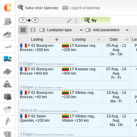
Søke etter kjøretøy
Legg til et kjøretøy
Ny
Lasteplan-type
Add parameters
Lasting
Lossing
Dato
La
F 01 Bourg-en-
LT Kaunas reg.
05 Aug. - 12
P
Bresse,
+200 km
+200 km
Aug.
On - On
6 Dager
Presenning 82-92 m3 Frankrike - Litauen
F 01 Bourg-en-
LT Kaunas reg.
07 Aug. - 14
Bresse
+400 km
+400 km
Aug.
Fr - Fr
3 Dager
<2t, 20m3 Frankrike - Litauen
F 01 Bourg-en-
LT Vilnius reg.
10 Aug. - 14
Bresse,
+40 km
+150 km
Aug.
P
Ma - Fr
2026-8-03
Presenning 82-92 m3 Frankrike - Litauen
F 02 Saint-
LT Vilnius reg.,
10 Aug. - 12
Quentin,
+100 km
Vilnius
+150 km
Aug.
P
Ma - On
3 Dager
Presenning 82-92 m3 Frankrike - Litauen