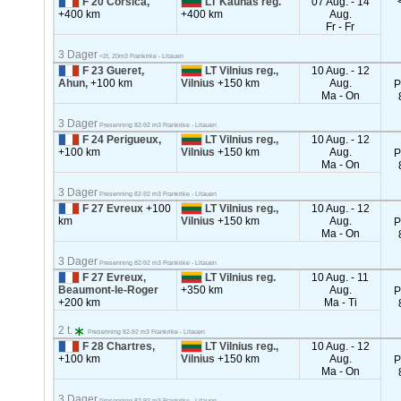
F 20 Corsica,
LT Kaunas reg.
07 Aug. - 14
+400 km
+400 km
Aug.
Fr - Fr
3 Dager
<2t, 20m3 Frankrike - Litauen
F 23 Gueret,
LT Vilnius reg.,
10 Aug. - 12
Ahun,
+100 km
Vilnius
+150 km
Aug.
P
Ma - On
3 Dager
Presenning 82-92 m3 Frankrike - Litauen
F 24 Perigueux,
LT Vilnius reg.,
10 Aug. - 12
+100 km
Vilnius
+150 km
Aug.
P
Ma - On
3 Dager
Presenning 82-92 m3 Frankrike - Litauen
F 27 Evreux
+100
LT Vilnius reg.,
10 Aug. - 12
km
Vilnius
+150 km
Aug.
P
Ma - On
3 Dager
Presenning 82-92 m3 Frankrike - Litauen
F 27 Evreux,
LT Vilnius reg.
10 Aug. - 11
Beaumont-le-Roger
+350 km
Aug.
P
+200 km
Ma - Ti
2 t.
Presenning 82-92 m3 Frankrike - Litauen
F 28 Chartres,
LT Vilnius reg.,
10 Aug. - 12
+100 km
Vilnius
+150 km
Aug.
P
Ma - On
3 Dager
Presenning 82-92 m3 Frankrike - Litauen