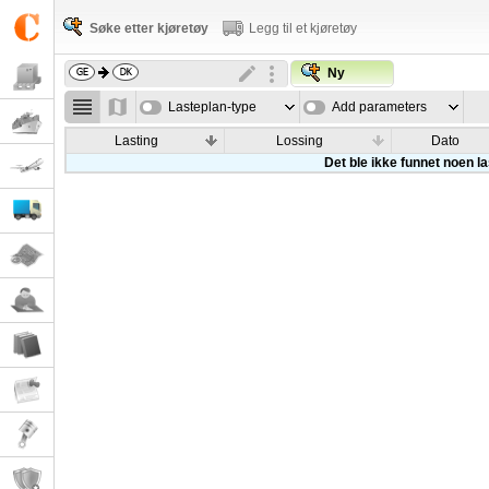
Søke etter kjøretøy
Legg til et kjøretøy
Ny
Lasteplan-type
Add parameters
Lasting
Lossing
Dato
Det ble ikke funnet noen l