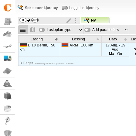
Søke etter kjøretøy
Legg til et kjøretøy
Ny
Lasteplan-type
Add parameters
Lasting
Lossing
Dato
La
D 10 Berlin,
+50
ARM
+100 km
17 Aug. - 19
km
Aug.
P
Ma - On
3 Dager
Presenning 82-92 m3 Tyskland - Armenia