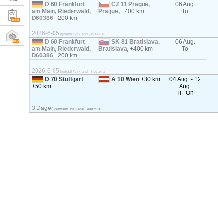
D 60 Frankfurt
CZ 11 Prague,
06 Aug.
am Main, Riederwald,
Prague,
+400 km
To
D60386
+200 km
2026-6-05
kjølebil Tyskland - Tsjekkia
D 60 Frankfurt
SK 81 Bratislava,
06 Aug.
am Main, Riederwald,
Bratislava,
+400 km
To
D60386
+200 km
2026-6-05
kjølebil Tyskland - Slovakia
D 70 Stuttgart
A 10 Wien
+30 km
04 Aug. - 12
+50 km
Aug.
Ti - On
3 Dager
Plattform Tyskland - Østerrike