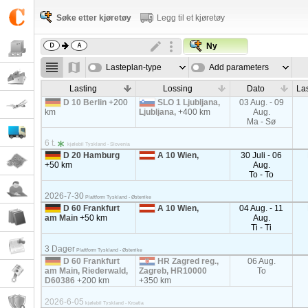
Søke etter kjøretøy
Legg til et kjøretøy
Ny
Lasteplan-type
Add parameters
Lasting
Lossing
Dato
La
D 10 Berlin
+200
SLO 1 Ljubljana,
03 Aug. - 09
km
Ljubljana,
+400 km
Aug.
Ma - Sø
6 t.
kjølebil Tyskland - Slovenia
D 20 Hamburg
A 10 Wien,
30 Juli - 06
+50 km
Aug.
To - To
2026-7-30
Plattform Tyskland - Østerrike
D 60 Frankfurt
A 10 Wien,
04 Aug. - 11
am Main
+50 km
Aug.
Ti - Ti
3 Dager
Plattform Tyskland - Østerrike
D 60 Frankfurt
HR Zagred reg.,
06 Aug.
am Main, Riederwald,
Zagreb, HR10000
To
D60386
+200 km
+350 km
2026-6-05
kjølebil Tyskland - Kroatia