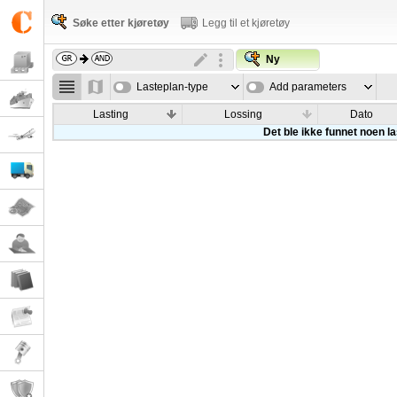
Søke etter kjøretøy
Legg til et kjøretøy
Ny
Lasteplan-type
Add parameters
Lasting
Lossing
Dato
Det ble ikke funnet noen l