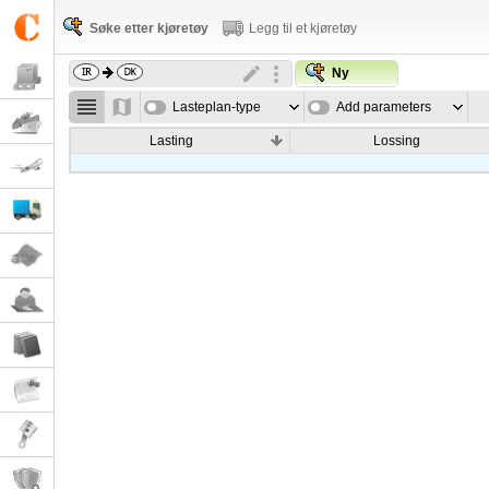
Søke etter kjøretøy
Legg til et kjøretøy
Ny
Lasteplan-type
Add parameters
Lasting
Lossing