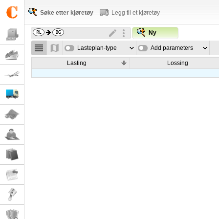
Søke etter kjøretøy
Legg til et kjøretøy
Ny
Lasteplan-type
Add parameters
Lasting
Lossing