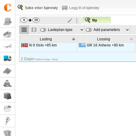
Søke etter kjøretøy
Legg til et kjøretøy
Ny
Lasteplan-type
Add parameters
Lasting
Lossing
N 0 Oslo
+85 km
GR 10 Athens
+90 km
2 Dager
Plattform Norge - Hellas