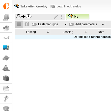
Søke etter kjøretøy
Legg til et kjøretøy
Ny
Lasteplan-type
Add parameters
Lasting
Lossing
Dato
Det ble ikke funnet noen l