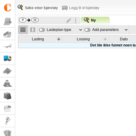
Søke etter kjøretøy
Legg til et kjøretøy
Ny
Lasteplan-type
Add parameters
Lasting
Lossing
Dato
Det ble ikke funnet noen l