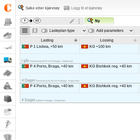
Søke etter kjøretøy
Legg til et kjøretøy
Ny
Lasteplan-type
Add parameters
Lasting
Lossing
P 1 Lisboa,
+50 km
KG
+100 km
i går
Presenning 82-92 m3 Portugal - Kirgisistan
P 4 Porto, Braga,
+40 km
KG Bishkek reg.
+40 km
4 Dager
Presenning 82-92 m3 Portugal - Kirgisistan
P 4 Porto, Braga,
+40 km
KG Bishkek reg.
+40 km
4 Dager
kjølebil Portugal - Kirgisistan