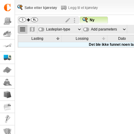
Søke etter kjøretøy
Legg til et kjøretøy
Ny
Lasteplan-type
Add parameters
Lasting
Lossing
Dato
Det ble ikke funnet noen l